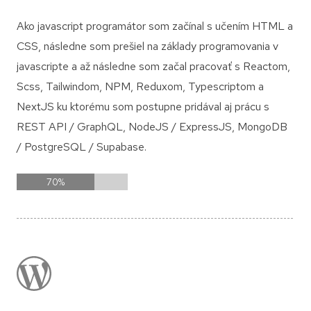
Ako javascript programátor som začínal s učením HTML a
CSS, následne som prešiel na základy programovania v
javascripte a až následne som začal pracovať s Reactom,
Scss, Tailwindom, NPM, Reduxom, Typescriptom a
NextJS ku ktorému som postupne pridával aj prácu s
REST API / GraphQL, NodeJS / ExpressJS, MongoDB
/ PostgreSQL / Supabase.
70
%