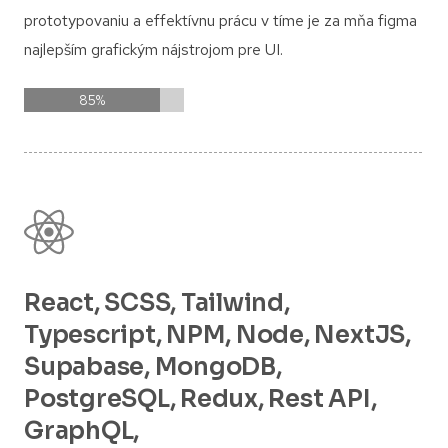
prototypovaniu a effektívnu prácu v tíme je za mňa figma
najlepším grafickým nájstrojom pre UI.
85
%
React, SCSS, Tailwind,
Typescript, NPM, Node, NextJS,
Supabase, MongoDB,
PostgreSQL, Redux, Rest API,
GraphQL,