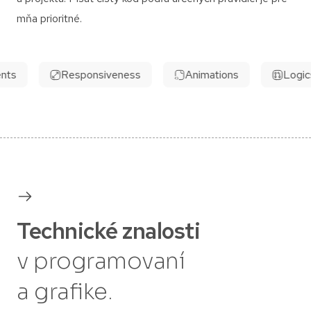
mňa prioritné.
ts
Responsiveness
Animations
Logics
Technické znalosti
v programovaní
a grafike.