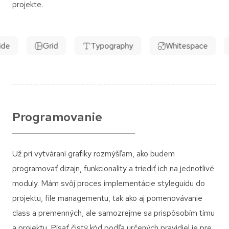
projekte.
de
Grid
Typography
Whitespace
Programovanie
Už pri vytváraní grafiky rozmýšľam, ako budem
programovať dizajn, funkcionality a triediť ich na jednotlivé
moduly. Mám svôj proces implementácie styleguidu do
projektu, file managementu, tak ako aj pomenovávanie
class a premenných, ale samozrejme sa prispôsobím tímu
a projektu. Písať čistý kód podľa určených pravidiel je pre