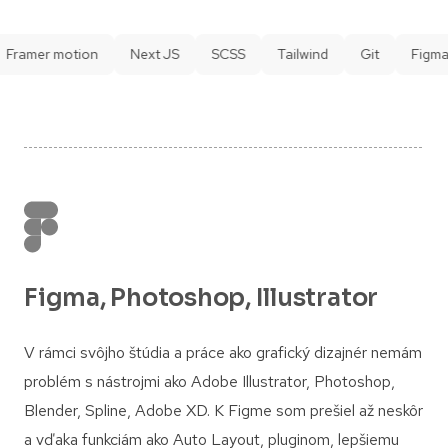
amer motion
Next JS
SCSS
Tailwind
Git
Figma
Figma, Photoshop, Illustrator
V rámci svôjho štúdia a práce ako grafický dizajnér nemám
problém s nástrojmi ako Adobe Illustrator, Photoshop,
Blender, Spline, Adobe XD. K Figme som prešiel až neskôr
a vďaka funkciám ako Auto Layout, pluginom, lepšiemu