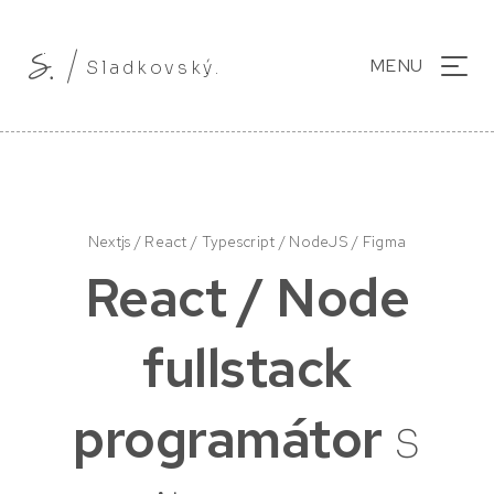
MENU
S
l
a
d
k
o
v
s
k
ý
.
Nextjs / React / Typescript / NodeJS / Figma
React / Node
fullstack
programátor
s